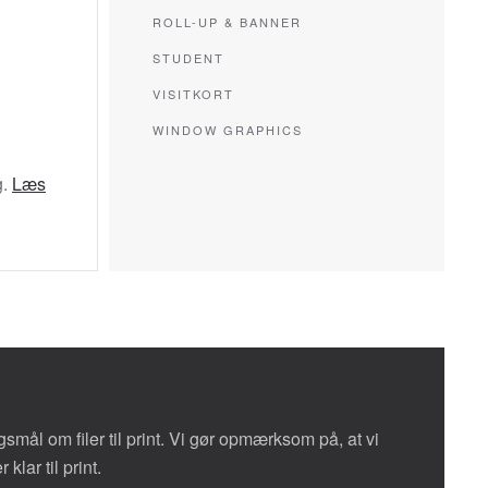
ROLL-UP & BANNER
STUDENT
VISITKORT
WINDOW GRAPHICS
g.
Læs
gsmål om filer til print. Vi gør opmærksom på, at vi
 klar til print.