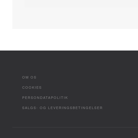
OM OS
COOKIES
PERSONDATAPOLITIK
SALGS- OG LEVERINGSBETINGELSER