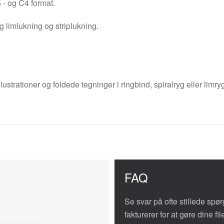
 - og C4 format.
limlukning og striplukning.
ustrationer og foldede tegninger i ringbind, spiralryg eller limry
FAQ
Se svar på ofte stillede spør
fakturerer for at gøre dine filer