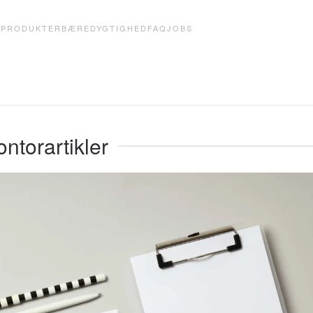
E
PRODUKTER
BÆREDYGTIGHED
FAQ
JOBS
ontorartikler