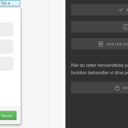
VESTER K
Når du retter henvendelse pe
funktion behandler vi dine 
VE